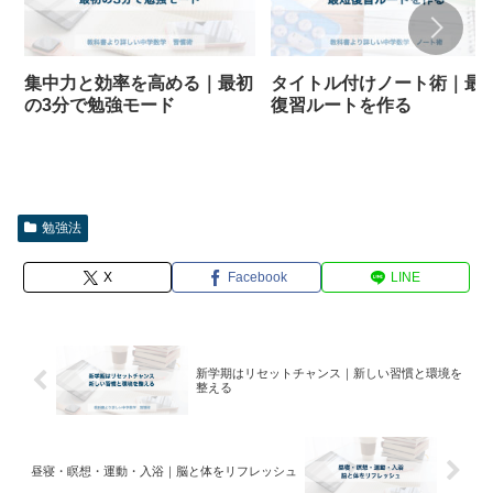
集中力と効率を高める｜最初
タイトル付けノート術｜最
の3分で勉強モード
復習ルートを作る
勉強法
X
Facebook
LINE
新学期はリセットチャンス｜新しい習慣と環境を
整える
昼寝・瞑想・運動・入浴｜脳と体をリフレッシュ