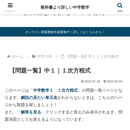
教科書より詳しい中学数学
教科書より詳しい中学数学
メニュー
検索
オンライン家庭教師生徒募集中！詳しくはこちらから！
ホーム
中学１年
【問題一覧】中１｜１次方程式
【問題一覧】中１｜１次方程式
2022.07.18
2024.05.04
このページは「
中学数学１ １次方程式
」の問題一覧ページとな
ります。
解説の見たい単元名
がわからないときは、こちらのペー
ジから類題を探しましょう！
また、「
解答を見る
」クリックすると答えのみ表示されます。問
題演習としても使えるようになっています。