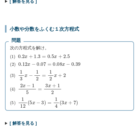
[ 解答を見る ]
小数や分数をふくむ１次方程式
問題
次の方程式を解け。
(
1
)
0.2
x
+
1.3
=
0.5
x
+
2.5
(
2
)
0.12
x
−
0.07
=
0.08
x
−
0.39
(
3
)
1
3
x
−
1
2
=
1
2
x
+
2
(
4
)
2
x
−
1
5
=
3
x
+
1
2
(
5
)
1
12
(
5
x
−
3
)
=
1
4
(
3
x
+
7
)
[ 解答を見る ]