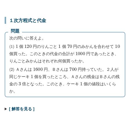
１次方程式と代金
問題
次の問いに答えよ。
(
1
)
1
120
1
70
10
個
円のりんごと
個
円のみかんを合わせて
1000
個買った。このときの代金の合計が
円であったとき、
りんごとみかんはそれぞれ何個買ったか。
(
2
)
1600
700
Ａさんは
円、Ｂさんは
円持っていた。２人が
1
同じケーキ
個を買ったところ、Ａさんの残金はＢさんの残
3
1
金の
倍となった。このとき、ケーキ
個の値段はいくら
か。
[ 解答を見る ]