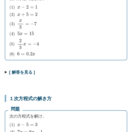
(
1
)
x
−
2
=
1
(
2
)
x
+
5
=
2
(
3
)
x
3
=
−
7
(
4
)
5
x
=
15
(
5
)
2
3
x
=
−
4
(
6
)
6
=
0.2
x
[ 解答を見る ]
１次方程式の解き方
問題
次の方程式を解け。
(
1
)
x
−
5
=
3
(
2
)
7
x
=
6
x
−
1