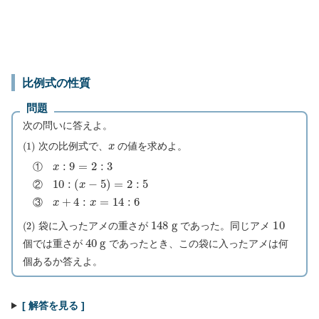
比例式の性質
問題
次の問いに答えよ。
(
1
)
x
次の比例式で、
の値を求めよ。
x
:
9
=
2
:
3
①
10
:
(
x
−
5
)
=
2
:
5
②
x
+
4
:
x
=
14
:
6
③
(
2
)
148
g
10
袋に入ったアメの重さが
であった。同じアメ
40
g
個では重さが
であったとき、この袋に入ったアメは何
個あるか答えよ。
[ 解答を見る ]