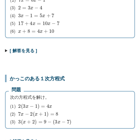
(
3
)
2
=
3
x
−
4
(
4
)
3
x
−
1
=
5
x
+
7
(
5
)
17
+
4
x
=
10
x
−
7
(
6
)
x
+
8
=
4
x
+
10
[ 解答を見る ]
かっこのある１次方程式
問題
次の方程式を解け。
(
1
)
2
(
3
x
−
1
)
=
4
x
(
2
)
7
x
−
2
(
x
+
1
)
=
8
(
3
)
3
(
x
+
2
)
=
9
−
(
3
x
−
7
)