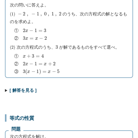
次の問いに答えよ。
(
1
)
−
2
,
−
1
,
0
,
1
,
2
のうち、次の方程式の解となるも
のを求めよ。
2
x
−
1
=
3
①
3
x
=
x
−
2
②
(
2
)
3
次の方程式のうち、
が解であるものをすべて選べ。
x
+
3
=
4
①
2
x
−
1
=
x
+
2
②
3
(
x
−
1
)
=
x
−
5
③
[ 解答を見る ]
等式の性質
問題
次の方程式を解け。