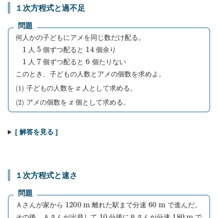
１次方程式と過不足
問題
何人かの子どもにアメを同じ数だけ配る。
1
5
14
人
個ずつ配ると
個余り
1
7
6
人
個ずつ配ると
個たりない
このとき、子どもの人数とアメの個数を求めよ。
(
1
)
x
子どもの人数を
人として求める。
(
2
)
x
アメの個数を
個として求める。
[ 解答を見る ]
１次方程式と速さ
問題
1200
m
60
m
Ａさんが家から
離れた駅まで分速
で進んだ。
10
180
m
その後、Ａさんが出発して
分後にＢさんが分速
で