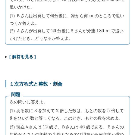
追いかけた。
(
1
)
m
Ｂさんは出発して何分後に、家から何
のところで追い
つくか答えよ。
(
2
)
20
180
m
Ａさんが出発して
分後にＢさんが分速
で追い
かけたとき、どうなるか答えよ。
[ 解答を見る ]
１次方程式と整数・割合
問題
次の問いに答えよ。
(
1
)
3
2
5
ある数に
を加えて
倍した数は、もとの数を
倍して
6
をひいた数と等しくなる。このとき、もとの数を求めよ。
(
2
)
12
46
現在Ａさんは
歳で、Ｂさんは
歳である。Ｂさんの
3
年齢がＡさんの年齢の
倍となるのは現在から何年後か求め