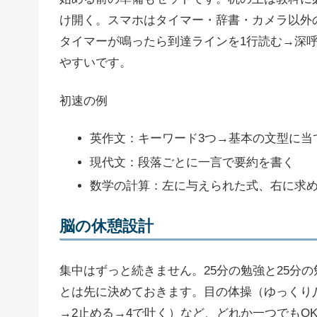
け開く。スマホはタイマー・辞書・カメラ以外
タイマーが鳴ったら到達ラインを1行読む→深
やすいです。
初速の例
英作文：キーワード3つ→基本の文型に当
現代文：段落ごとに一言で要約を書く
数学の計算：左に与えられた式、右に求
脳の休憩設計
集中はずっと続きません。25分の勉強と25分
とは先に決めておきます。目の体操（ゆっくり八
→2止める→4で吐く）など、どれか一つでもO