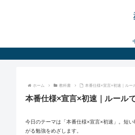
ホーム
教科書
本番仕様×宣言×初速｜ルー
本番仕様×宣言×初速｜ルール
今日のテーマは「本番仕様×宣言×初速」。短
がる勉強をめざします。