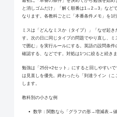
最初に「本番の条件」を決めてから勉強を始め
と消しゴムだけ」「解く順番は1→2→3」など
なります。各教科ごとに「本番条件メモ」を1
ミスは「どんなミスか（タイプ）」「なぜ起き
す。次の日に同じタイプの問題でやり直し、ミ
で囲む」を実行ルールにする。英語の設問条件
確認する、などです。対処は1つに絞ると続き
勉強は「25分×2セット」にすると回しやすい
は見直しを優先。終わったら「到達ライン（こ
します。
教科別の小さな例
数学：関数なら「グラフの形→増減表→