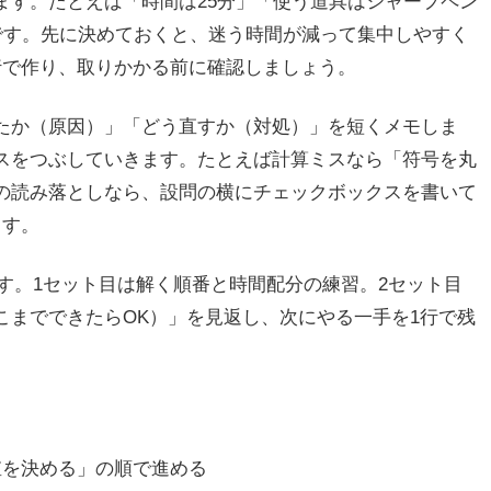
ます。たとえば「時間は25分」「使う道具はシャープペン
です。先に決めておくと、迷う時間が減って集中しやすく
行で作り、取りかかる前に確認しましょう。
たか（原因）」「どう直すか（対処）」を短くメモしま
スをつぶしていきます。たとえば計算ミスなら「符号を丸
の読み落としなら、設問の横にチェックボックスを書いて
ます。
です。1セット目は解く順番と時間配分の練習。2セット目
こまでできたらOK）」を見返し、次にやる一手を1行で残
値を決める」の順で進める