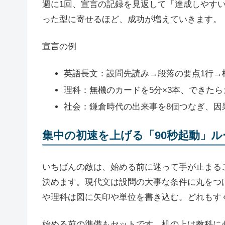
週に1回、宣言の記録を見返して「達成しやす
った型に寄せるほど、成功が増えていきます。
宣言の例
英語長文：設問先読み→段落の要点1行→
理科：無機のカードを5分×3本、できたら
社会：鎌倉時代の出来事を8個つなぎ、因
集中の初速を上げる「90秒起動」ル
いちばんの敵は、始める前に迷って手が止まる
決めます。現代文は設問の大事な条件に丸をつ
や理科は図に矢印や単位を書き込む。どれもす
始める前の準備もセットです。机の上は教科に