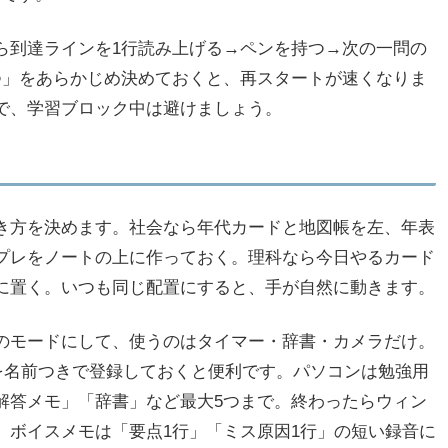
ら到達ラインを1行読み上げる→ペンを持つ→次の一問の
つ」をあらかじめ決めておくと、再スタートが速くなりま
ので、学習ブロック中は避けましょう。
き方を決めます。社会なら年代カードと地図帳を左、年表
プレをノートの上に作っておく。理科なら今日やるカード
に置く。いつも同じ配置にすると、手が自然に動きます。
のモードにして、使うのはタイマー・辞書・カメラだけ。
」を名前つきで登録しておくと便利です。パソコンは勉強用
解答メモ」「辞書」など最大5つまで。終わったらウィン
。ボイスメモは「要点1行」「ミス原因1行」の短い録音に