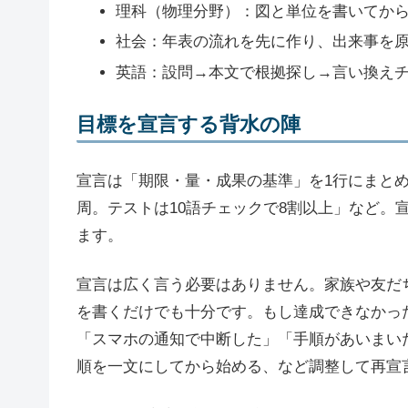
理科（物理分野）：図と単位を書いてか
社会：年表の流れを先に作り、出来事を
英語：設問→本文で根拠探し→言い換え
目標を宣言する背水の陣
宣言は「期限・量・成果の基準」を1行にまとめま
周。テストは10語チェックで8割以上」など。
ます。
宣言は広く言う必要はありません。家族や友だち
を書くだけでも十分です。もし達成できなかっ
「スマホの通知で中断した」「手順があいまい
順を一文にしてから始める、など調整して再宣