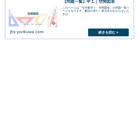
【問題一覧】中１｜空間図形
このページは「中学数学１ 空間図形」の問題一覧ペ
ージとなります。解説の見たい単元名がわからないと
きは...
jhs.yorikuwa.com