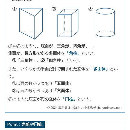
①や②のような、
底面が、三角形、四角形、…
側面が、長方形である多面体
を
「角柱」
といい、
①「三角柱」、②「四角柱」
という。
また、
いくつかの平面だけで囲まれた立体
を
「多面体」
とい
う。
①は面の数が５つあり
「五面体」
②は面の数が６つあり
「六面体」
③のような
底面が円の立体
を
「円柱」
という。
©︎ 2024 教科書より詳しい中学数学 jhs.yorikuwa.com
Point：角錐や円錐