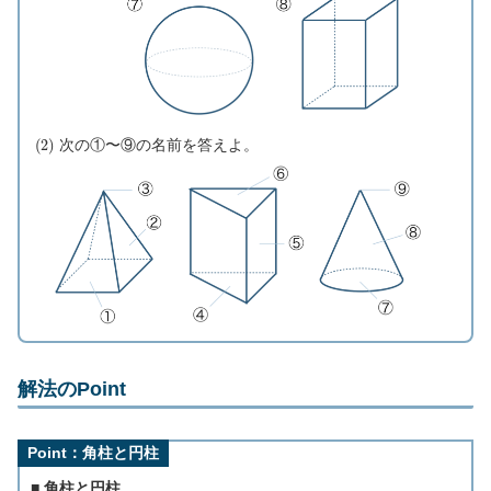
(
2
)
次の①〜⑨の名前を答えよ。
解法のPoint
Point：角柱と円柱
■ 角柱と円柱