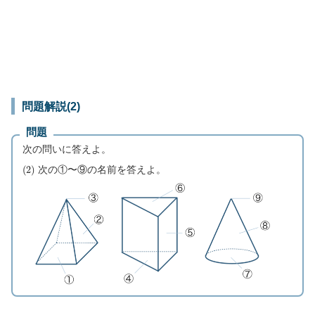
問題解説(2)
問題
次の問いに答えよ。
(
2
)
次の①〜⑨の名前を答えよ。