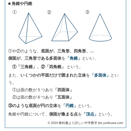
■ 角錐や円錐
①や②のような、
底面が、三角形、四角形、…
側面が、三角形である多面体
を
「角錐」
といい、
①「三角錐」、②「四角錐」
という。
また、
いくつかの平面だけで囲まれた立体
を
「多面体」
とい
う。
①は面の数が５つあり
「四面体」
②は面の数が６つあり
「五面体」
③のような底面が円の立体
を
「円錐」
という。
角錐や円錐について、
側面が集まる点
を
「頂点」
という。
©︎ 2024 教科書より詳しい中学数学 jhs.yorikuwa.com