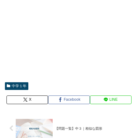
中学１年
X
Facebook
LINE
【問題一覧】中３｜相似な図形