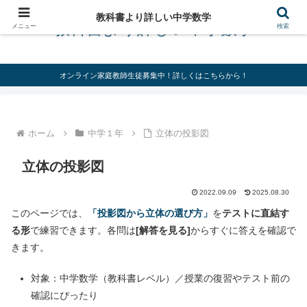
教科書より詳しい中学数学
教科書より詳しい中学数学
メニュー
検索
オンライン家庭教師生徒募集中！詳しくはこちらから！
ホーム
中学１年
立体の投影図
立体の投影図
2022.09.09
2025.08.30
このページでは、
「投影図から立体の選び方」
を
テストに直結す
る形
で練習できます。各問は
[解答を見る]
からすぐに答えを確認で
きます。
対象：中学数学（教科書レベル）／授業の復習やテスト前の
確認にぴったり