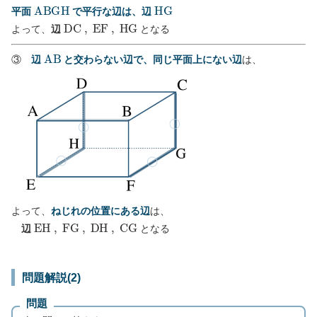
A
B
G
H
H
G
平面
で平行な辺は、辺
D
C
,
E
F
,
H
G
よって、
辺
となる
A
B
③
辺
と交わらない辺で、同じ平面上にない辺
は、
よって、
ねじれの位置にある辺
は、
E
H
,
F
G
,
D
H
,
C
G
辺
となる
問題解説(2)
問題