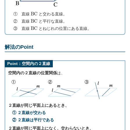
B
C
① 直線
と交わる直線。
B
C
② 直線
と平行な直線。
B
C
③ 直線
とねじれの位置にある直線。
解法のPoint
Point：空間内の２直線
空間内の２直線の位置関係
は、
２直線が同じ平面上にあるとき、
① ２直線が交わる
② ２直線は平行である
２直線が同じ平面上になく、交わらないとき、