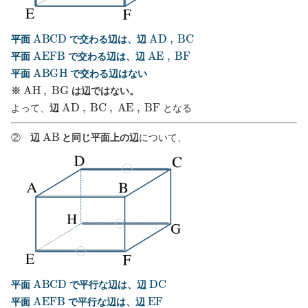
A
B
C
D
A
D
,
B
C
平面
で交わる辺は、辺
A
E
F
B
A
E
,
B
F
平面
で交わる辺は、辺
A
B
G
H
平面
で交わる辺はない
A
H
,
B
G
※
は辺ではない。
A
D
,
B
C
,
A
E
,
B
F
よって、
辺
となる
A
B
②
辺
と同じ平面上の辺
について、
A
B
C
D
D
C
平面
で平行な辺は、辺
A
E
F
B
E
F
平面
で平行な辺は、辺