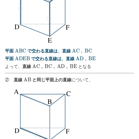
A
B
C
A
C
,
B
C
平面
で交わる直線は、直線
A
D
E
B
A
D
,
B
E
平面
で交わる直線は、直線
A
C
,
B
C
,
A
D
,
B
E
よって、
直線
となる
A
B
②
直線
と同じ平面上の直線
について、