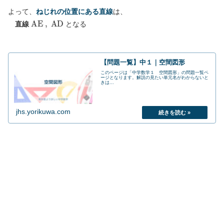
よって、
ねじれの位置にある直線
は、
A
E
,
A
D
直線
となる
【問題一覧】中１｜空間図形
このページは「中学数学１ 空間図形」の問題一覧ペ
ージとなります。解説の見たい単元名がわからないと
きは...
jhs.yorikuwa.com