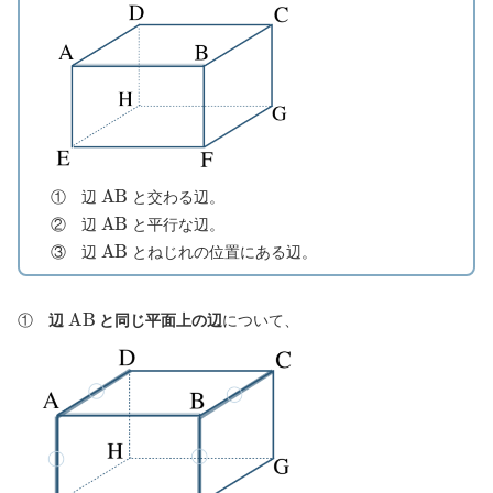
A
B
① 辺
と交わる辺。
A
B
② 辺
と平行な辺。
A
B
③ 辺
とねじれの位置にある辺。
A
B
①
辺
と同じ平面上の辺
について、