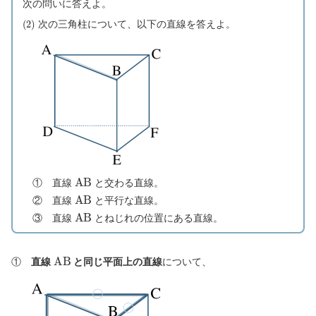
次の問いに答えよ。
(
2
)
次の三角柱について、以下の直線を答えよ。
A
B
① 直線
と交わる直線。
A
B
② 直線
と平行な直線。
A
B
③ 直線
とねじれの位置にある直線。
A
B
①
直線
と同じ平面上の直線
について、