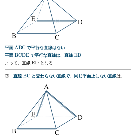
A
B
C
平面
で平行な直線はない
B
C
D
E
E
D
平面
で平行な直線は、直線
E
D
よって、
直線
となる
B
C
③
直線
と交わらない直線で、同じ平面上にない直線
は、