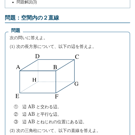
問題解説(3)
問題：空間内の２直線
問題
次の問いに答えよ。
(
1
)
次の長方形について、以下の辺を答えよ。
A
B
① 辺
と交わる辺。
A
B
② 辺
と平行な辺。
A
B
③ 辺
とねじれの位置にある辺。
(
2
)
次の三角柱について、以下の直線を答えよ。