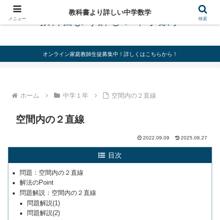
教科書より詳しい中学数学
教科書より詳しい中学数学
メニュー
検索
オンライン家庭教師生徒募集中！詳しくはこちらから！
ホーム
中学１年
空間内の２直線
空間内の２直線
2022.09.09
2025.08.27
目次
問題：空間内の２直線
解法のPoint
問題解説：空間内の２直線
問題解説(1)
問題解説(2)