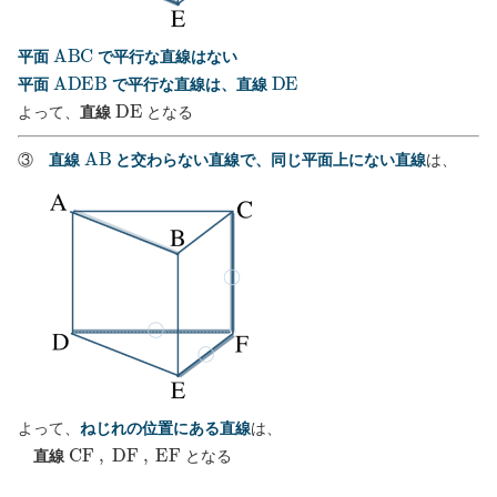
A
B
C
平面
で平行な直線はない
A
D
E
B
D
E
平面
で平行な直線は、直線
D
E
よって、
直線
となる
A
B
③
直線
と交わらない直線で、同じ平面上にない直線
は、
よって、
ねじれの位置にある直線
は、
C
F
,
D
F
,
E
F
直線
となる