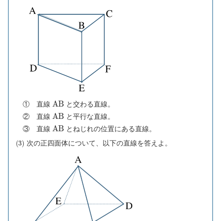
A
B
① 直線
と交わる直線。
A
B
② 直線
と平行な直線。
A
B
③ 直線
とねじれの位置にある直線。
(
3
)
次の正四面体について、以下の直線を答えよ。