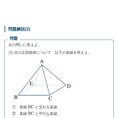
問題解説(3)
問題
次の問いに答えよ。
(
3
)
次の正四面体について、以下の直線を答えよ。
B
C
① 直線
と交わる直線。
B
C
② 直線
と平行な直線。
B
C