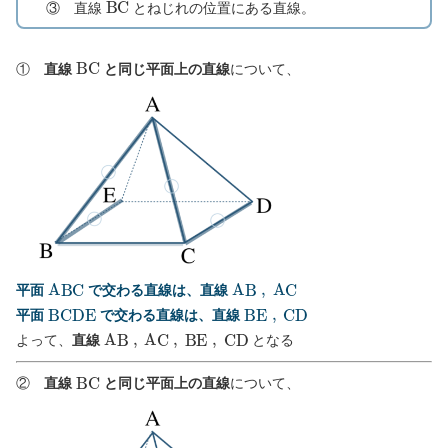
③ 直線
とねじれの位置にある直線。
B
C
①
直線
と同じ平面上の直線
について、
A
B
C
A
B
,
A
C
平面
で交わる直線は、直線
B
C
D
E
B
E
,
C
D
平面
で交わる直線は、直線
A
B
,
A
C
,
B
E
,
C
D
よって、
直線
となる
B
C
②
直線
と同じ平面上の直線
について、