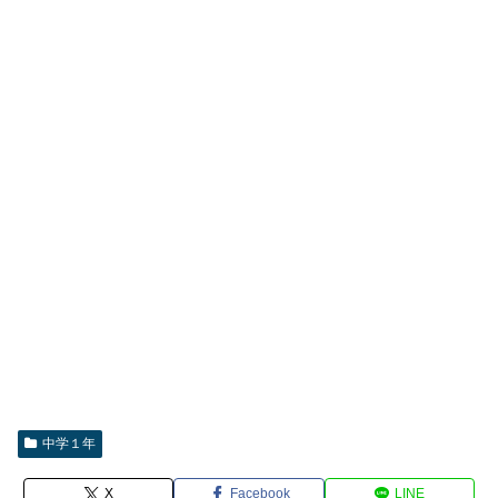
中学１年
X
Facebook
LINE