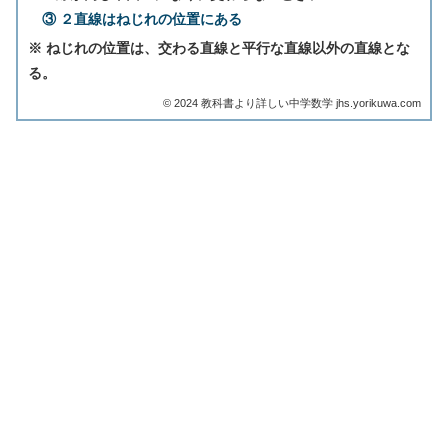
③ ２直線はねじれの位置にある
※ ねじれの位置は、交わる直線と平行な直線以外の直線とな
る。
©︎ 2024 教科書より詳しい中学数学 jhs.yorikuwa.com