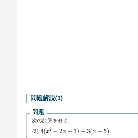
問題解説(3)
問題
次の計算をせよ。
(
3
)
4
(
x
2
−
2
x
+
1
)
+
3
(
x
−
5
)