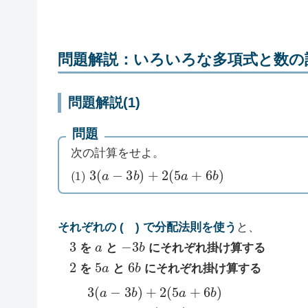
問題解説：いろいろな多項式と数の
問題解説(1)
問題
次の計算をせよ。
(
1
)
3
(
a
−
3
b
)
+
2
(
5
a
+
6
b
)
それぞれの ( ) で分配法則を使う
と、
3
a
−
3
b
を
と
にそれぞれ掛け算する
2
5
a
6
b
を
と
にそれぞれ掛け算する
3
(
a
−
3
b
)
+
2
(
5
a
+
6
b
)
=
3
×
a
+
3
×
(
−
3
b
)
+
2
×
5