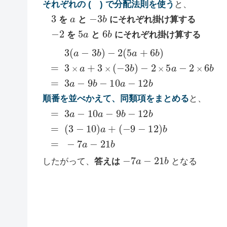
それぞれの ( ) で分配法則を使う
と、
3
a
−
3
b
を
と
にそれぞれ掛け算する
−
2
5
a
6
b
を
と
にそれぞれ掛け算する
3
−
(
2
a
×
−
5
3
a
b
−
)
2
−
×
2
6
(
5
b
a
+
=
6
3
b
a
)
−
=
9
b
3
−
×
10
a
+
a
3
−
×
12
(
−
b
3
b
)
順番を並べかえて、同類項をまとめる
と、
(
−
=
9
3
−
a
12
−
10
)
b
a
=
−
9
−
b
7
−
a
12
−
21
b
b
=
(
3
−
10
)
a
+
−
7
a
−
21
b
したがって、
答えは
となる