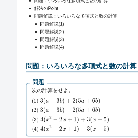
問題：いろいろな多項式と数の計算
解法のPoint
問題解説：いろいろな多項式と数の計算
問題解説(1)
問題解説(2)
問題解説(3)
問題解説(4)
問題：いろいろな多項式と数の計算
問題
次の計算をせよ。
(
1
)
3
(
a
−
3
b
)
+
2
(
5
a
+
6
b
)
(
2
)
3
(
a
−
3
b
)
−
2
(
5
a
+
6
b
)
(
3
)
4
(
x
2
−
2
x
+
1
)
+
3
(
x
−
5
)
(
4
)
4
(
x
2
−
2
x
+
1
)
−
3
(
x
−
5
)