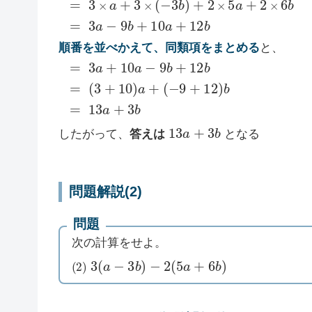
順番を並べかえて、同類項をまとめる
と、
(
−
=
9
3
+
a
12
+
10
)
b
a
=
−
9
13
b
+
a
12
+
3
b
b
=
(
3
+
10
)
a
+
13
a
+
3
b
したがって、
答えは
となる
問題解説(2)
問題
次の計算をせよ。
(
2
)
3
(
a
−
3
b
)
−
2
(
5
a
+
6
b
)