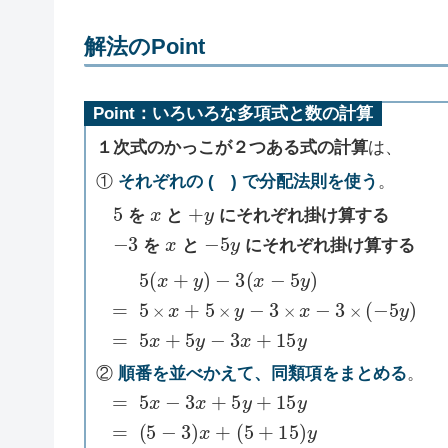
解法のPoint
Point：いろいろな多項式と数の計算
１次式のかっこが２つある式の計算
は、
①
それぞれの ( ) で分配法則を使う
。
5
x
+
y
を
と
にそれぞれ掛け算する
−
3
x
−
5
y
を
と
にそれぞれ掛け算する
5
−
(
3
x
(
+
x
y
−
)
5
y
)
=
5
×
x
+
5
×
y
−
3
×
x
−
3
×
(
−
5
y
)
=
②
順番を並べかえて、同類項をまとめる
。
(
5
=
+
5
15
x
−
)
y
3
x
=
+
5
2
y
x
+
+
15
20
y
y
=
(
5
−
3
)
x
+