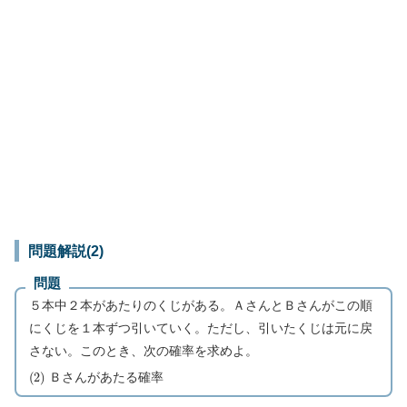
問題解説(2)
問題
５本中２本があたりのくじがある。ＡさんとＢさんがこの順
にくじを１本ずつ引いていく。ただし、引いたくじは元に戻
さない。このとき、次の確率を求めよ。
(
2
)
Ｂさんがあたる確率