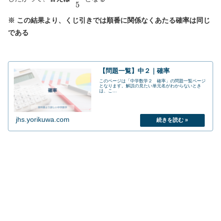
※ この結果より、くじ引きでは順番に関係なくあたる確率は同じ
である
【問題一覧】中２｜確率
このページは「中学数学２ 確率」の問題一覧ページ
となります。解説の見たい単元名がわからないとき
は、こ...
jhs.yorikuwa.com