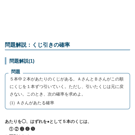
問題解説：くじ引きの確率
問題解説(1)
問題
５本中２本があたりのくじがある。ＡさんとＢさんがこの順
にくじを１本ずつ引いていく。ただし、引いたくじは元に戻
さない。このとき、次の確率を求めよ。
(
1
)
Ａさんがあたる確率
あたりを◯、はずれを●として５本のくじは、
① ② ❸ ❹ ❺