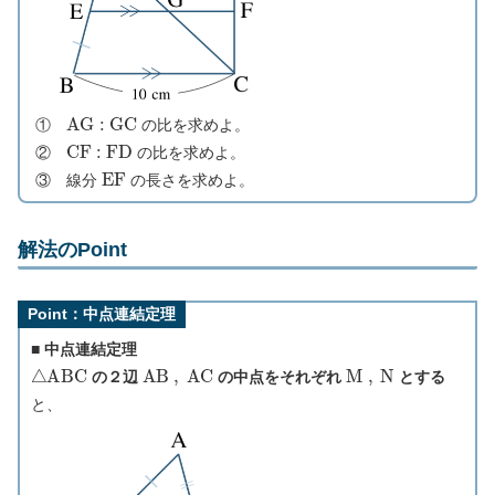
A
G
:
G
C
①
の比を求めよ。
C
F
:
F
D
②
の比を求めよ。
E
F
③ 線分
の長さを求めよ。
解法のPoint
Point：中点連結定理
■ 中点連結定理
△
A
B
C
A
B
,
A
C
M
,
N
の２辺
の中点をそれぞれ
とする
と、