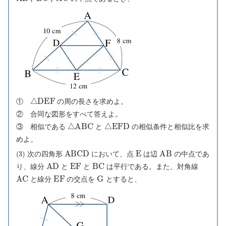
△
D
E
F
①
の周の長さを求めよ。
② 合同な図形をすべて答えよ。
△
A
B
C
△
E
F
D
③ 相似である
と
の相似条件と相似比を求
めよ。
(
3
)
A
B
C
D
E
A
B
次の四角形
において、点
は辺
の中点であ
A
D
E
F
B
C
り、線分
と
と
は平行である。また、対角線
A
C
E
F
G
と線分
の交点を
とすると、