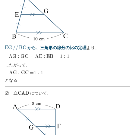
E
G
/
/
B
C
から、三角形の線分の比の定理
より、
A
G
:
G
C
=
A
E
:
E
B
=
1
:
1
したがって、
A
G
:
G
C
=
1
:
1
となる
△
C
A
D
②
について、