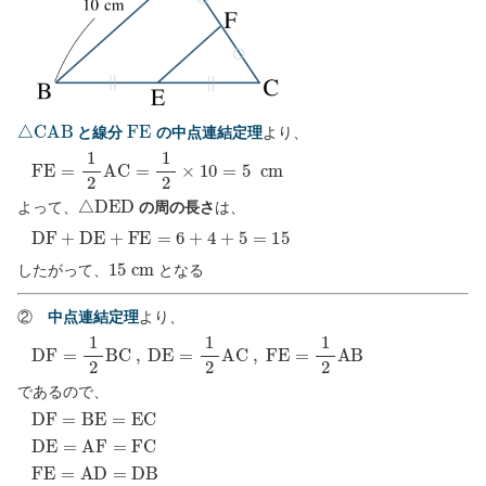
△
C
A
B
F
E
と線分
の中点連結定理
より、
F
E
=
1
2
A
C
=
1
2
×
10
=
5
c
m
△
D
E
D
よって、
の周の長さ
は、
D
F
+
D
E
+
F
E
=
6
+
4
+
5
=
15
15
c
m
したがって、
となる
②
中点連結定理
より、
D
F
=
1
2
B
C
,
D
E
=
1
2
A
C
,
F
E
=
1
2
A
B
であるので、
D
F
=
B
E
=
E
C
D
E
=
A
F
=
F
C
F
E
=
A
D
=
D
B