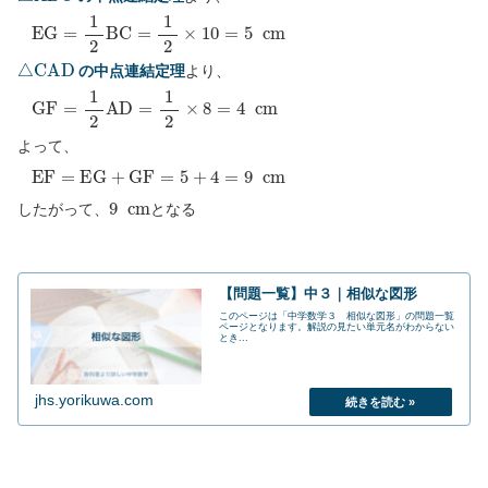
E
G
=
1
2
B
C
=
1
2
×
10
=
5
c
m
△
C
A
D
の中点連結定理
より、
G
F
=
1
2
A
D
=
1
2
×
8
=
4
c
m
よって、
E
F
=
E
G
+
G
F
=
5
+
4
=
9
c
m
9
c
m
したがって、
となる
【問題一覧】中３｜相似な図形
このページは「中学数学３ 相似な図形」の問題一覧
ページとなります。解説の見たい単元名がわからない
とき...
jhs.yorikuwa.com