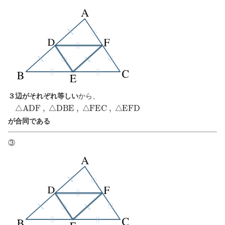
３辺がそれぞれ等しい
から、
△
A
D
F
,
△
D
B
E
,
△
F
E
C
,
△
E
F
D
が合同である
③