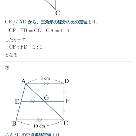
G
F
/
/
A
D
から、三角形の線分の比の定理
より、
C
F
:
F
D
=
C
G
:
G
A
=
1
:
1
したがって、
C
F
:
F
D
=
1
:
1
となる
③
△
A
B
C
の中点連結定理
より、