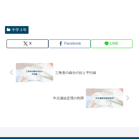
中学３年
X
Facebook
LINE
三角形の線分の比と平行線
中点連結定理の利用