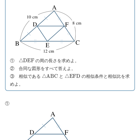
△
D
E
F
①
の周の長さを求めよ。
② 合同な図形をすべて答えよ。
△
A
B
C
△
E
F
D
③ 相似である
と
の相似条件と相似比を求
めよ。
①