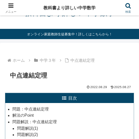
教科書より詳しい中学数学
教科書より詳しい中学数学
メニュー
検索
オンライン家庭教師生徒募集中！詳しくはこちらから！
ホーム
中学３年
中点連結定理
中点連結定理
2022.08.29
2025.08.27
目次
問題：中点連結定理
解法のPoint
問題解説：中点連結定理
問題解説(1)
問題解説(2)