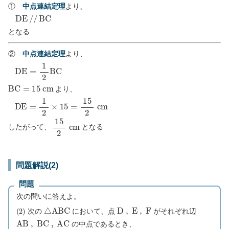
①
中点連結定理
より、
D
E
/
/
B
C
となる
②
中点連結定理
より、
D
E
=
1
2
B
C
B
C
=
15
c
m
より、
D
E
=
1
2
×
15
=
15
2
c
m
15
2
c
m
したがって、
となる
問題解説(2)
問題
次の問いに答えよ。
(
2
)
△
A
B
C
D
,
E
,
F
次の
において、点
がそれぞれ辺
A
B
,
B
C
,
A
C
の中点であるとき、