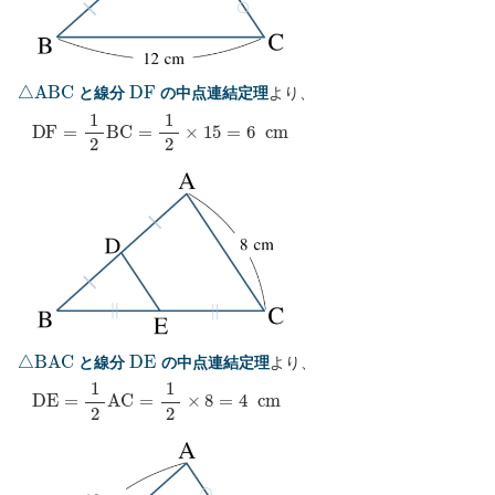
△
A
B
C
D
F
と線分
の中点連結定理
より、
D
F
=
1
2
B
C
=
1
2
×
15
=
6
c
m
△
B
A
C
D
E
と線分
の中点連結定理
より、
D
E
=
1
2
A
C
=
1
2
×
8
=
4
c
m