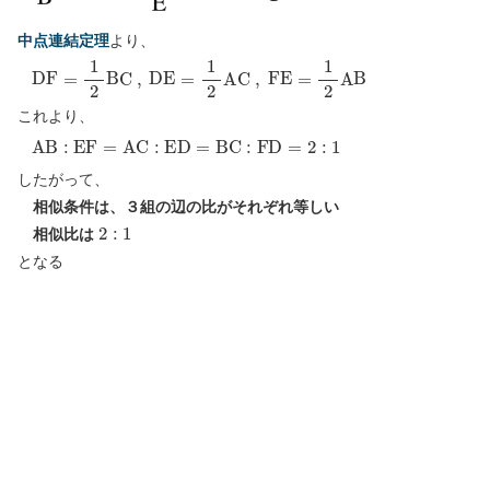
中点連結定理
より、
D
F
=
1
2
B
C
,
D
E
=
1
2
A
C
,
F
E
=
1
2
A
B
これより、
A
B
:
E
F
=
A
C
:
E
D
=
B
C
:
F
D
=
2
:
1
したがって、
相似条件は、３組の辺の比がそれぞれ等しい
2
:
1
相似比は
となる