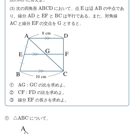
(
3
)
A
B
C
D
E
A
B
次の四角形
において、点
は辺
の中点であ
A
D
E
F
B
C
り、線分
と
と
は平行である。また、対角線
A
C
E
F
G
と線分
の交点を
とすると、
A
G
:
G
C
①
の比を求めよ。
C
F
:
F
D
②
の比を求めよ。
E
F
③ 線分
の長さを求めよ。
△
A
B
C
①
について、