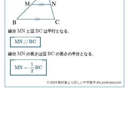
M
N
B
C
線分
と辺
は平行となる
。
M
N
/
/
B
C
M
N
B
C
線分
の長さは辺
の長さの半分となる
。
M
N
=
1
2
B
C
©︎ 2024 教科書より詳しい中学数学 jhs.yorikuwa.com