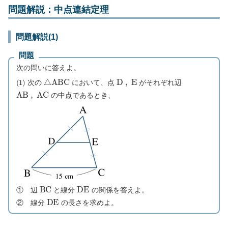
問題解説：中点連結定理
問題解説(1)
問題
次の問いに答えよ。
(
1
)
△
A
B
C
D
,
E
次の
において、点
がそれぞれ辺
A
B
,
A
C
の中点であるとき、
B
C
D
E
① 辺
と線分
の関係を答えよ。
D
E
② 線分
の長さを求めよ。