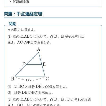
問題解説(3)
問題：中点連結定理
問題
次の問いに答えよ。
(
1
)
△
A
B
C
D
,
E
次の
において、点
がそれぞれ辺
A
B
,
A
C
の中点であるとき、
B
C
D
E
① 辺
と線分
の関係を答えよ。
D
E
② 線分
の長さを求めよ。
(
2
)
△
A
B
C
D
,
E
,
F
次の
において、点
がそれぞれ辺
A
B
,
B
C
,
A
C
の中点であるとき、