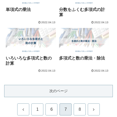
単項式の乗法
分数をふくむ多項式の計
算
2022.04.13
2022.04.13
いろいろな多項式と数の
多項式と数の乗法・除法
計算
2022.04.13
2022.04.13
次のページ
前
次
1
6
7
8