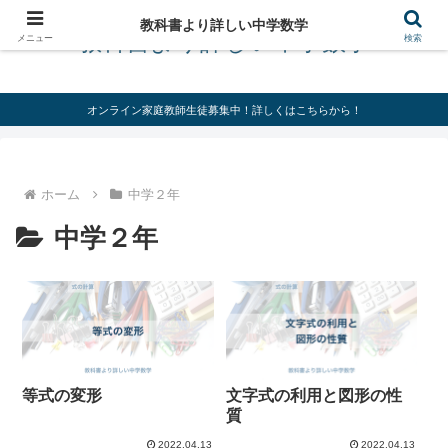
教科書より詳しい中学数学
教科書より詳しい中学数学
メニュー
検索
オンライン家庭教師生徒募集中！詳しくはこちらから！
ホーム
中学２年
中学２年
等式の変形
文字式の利用と図形の性
質
2022.04.13
2022.04.13